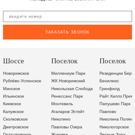
ЗАКАЗАТЬ ЗВОНОК
Шоссе
Поселок
Поселок
Новорижское
Миллениум Парк
Резиденции Бере
Рублёво-Успенское
ЖК Новорижский
Бенилюкс
Минское
Никольская Слобода
Гринфилд
Ильинское
Ренессанс Парк
Райт Хиллз Прем
Киевское
Монтевиль
Папушево Парк
Калужское
Агаларов Эстейт
Павлово
Сколковское
Николино
Николина Поляна
Дмитровское
Павловы Озера
Никологорское
Осташковское
Жуковка
Лесные Зори