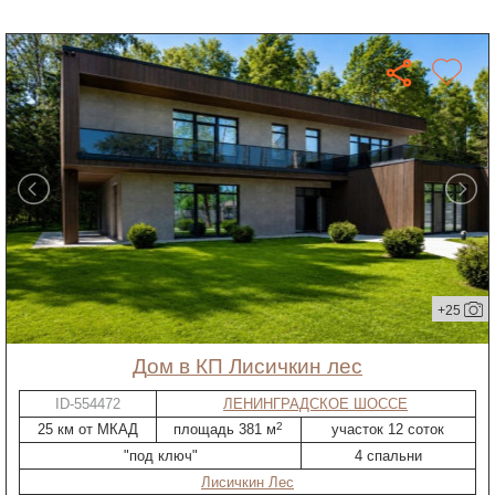
+25
дом в КП Лисичкин лес
ID-554472
ЛЕНИНГРАДСКОЕ ШОССЕ
2
25 км от МКАД
площадь 381 м
участок 12 соток
"под ключ"
4 спальни
Лисичкин Лес