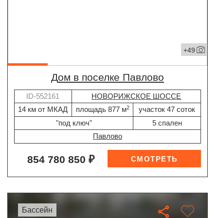
+49
дом в поселке Павлово
ID-552161
НОВОРИЖСКОЕ ШОССЕ
2
14 км от МКАД
площадь 877 м
участок 47 соток
"под ключ"
5 спален
Павлово
854 780 850 ₽
бассейн