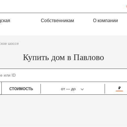
дская
Собственникам
О компании
ское шоссе
Купить дом в Павлово
₽
от
—
до
СТОИМОСТЬ