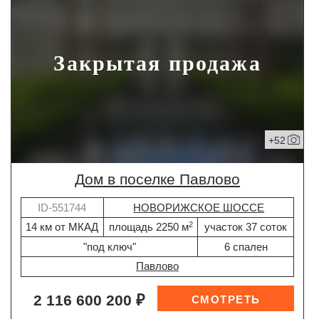
Закрытая продажа
+52
дом в поселке Павлово
ID-551744
НОВОРИЖСКОЕ ШОССЕ
2
14 км от МКАД
площадь 2250 м
участок 37 соток
"под ключ"
6 спален
Павлово
2 116 600 200 ₽