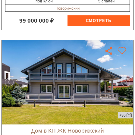
"под ключ"
5 спален
Новорижский
99 000 000 ₽
+30
дом в КП ЖК Новорижский