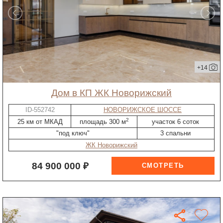
+14
дом в КП ЖК Новорижский
ID-552742
НОВОРИЖСКОЕ ШОССЕ
2
25 км от МКАД
площадь 300 м
участок 6 соток
"под ключ"
3 спальни
ЖК Новорижский
84 900 000 ₽