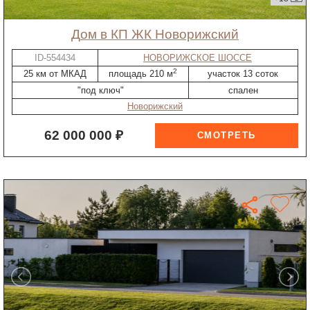
дом в КП ЖК Новорижский
ID-554434
НОВОРИЖСКОЕ ШОССЕ
2
25 км от МКАД
площадь 210 м
участок 13 соток
"под ключ"
спален
Новорижский
62 000 000 ₽