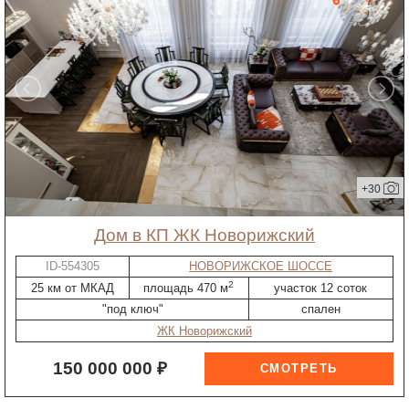
+30
дом в КП ЖК Новорижский
ID-554305
НОВОРИЖСКОЕ ШОССЕ
2
25 км от МКАД
площадь 470 м
участок 12 соток
"под ключ"
спален
ЖК Новорижский
150 000 000 ₽