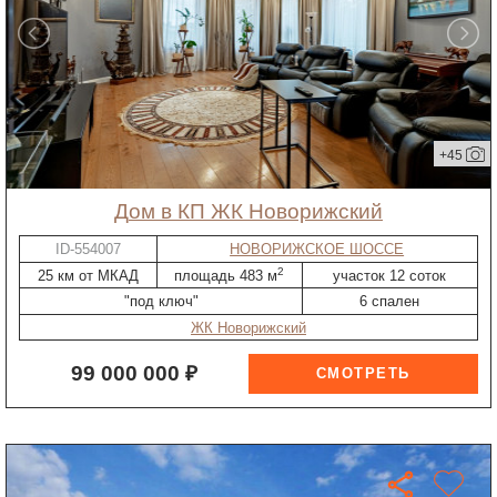
+45
дом в КП ЖК Новорижский
ID-554007
НОВОРИЖСКОЕ ШОССЕ
2
25 км от МКАД
площадь 483 м
участок 12 соток
"под ключ"
6 спален
ЖК Новорижский
99 000 000 ₽