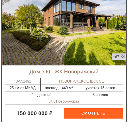
+67
дом в КП ЖК Новорижский
ID-552492
НОВОРИЖСКОЕ ШОССЕ
2
25 км от МКАД
площадь 440 м
участок 13 соток
"под ключ"
6 спален
ЖК Новорижский
150 000 000 ₽