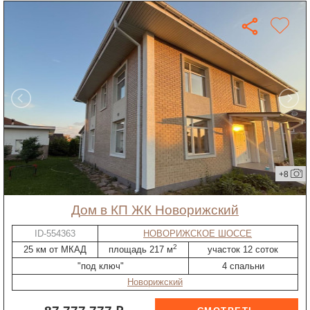
+8
дом в КП ЖК Новорижский
ID-554363
НОВОРИЖСКОЕ ШОССЕ
2
25 км от МКАД
площадь 217 м
участок 12 соток
"под ключ"
4 спальни
Новорижский