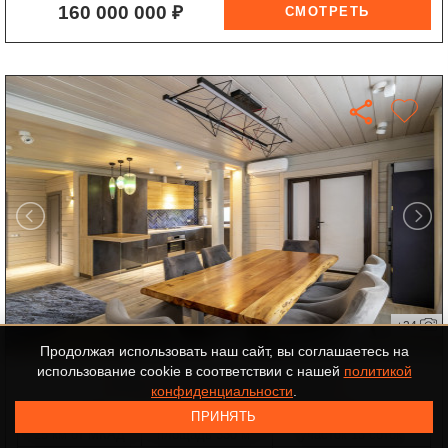
160 000 000 ₽
+24
Продолжая использовать наш сайт, вы соглашаетесь на
использование cookie в соответствии с нашей
политикой
дом в КП ЖК Новорижский
конфиденциальности
.
ID-552066
НОВОРИЖСКОЕ ШОССЕ
ПРИНЯТЬ
2
25 км от МКАД
площадь 330 м
участок 13 соток