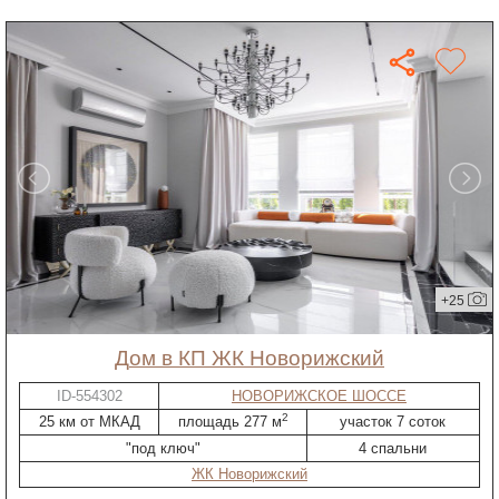
+25
дом в КП ЖК Новорижский
ID-554302
НОВОРИЖСКОЕ ШОССЕ
2
25 км от МКАД
площадь 277 м
участок 7 соток
"под ключ"
4 спальни
ЖК Новорижский