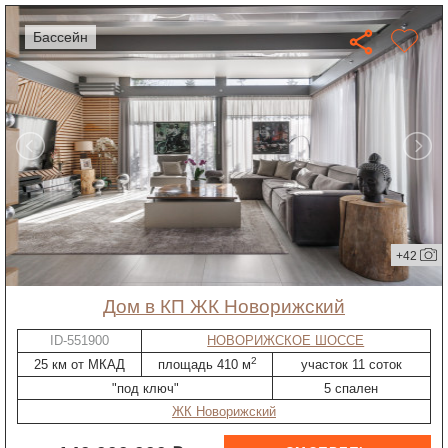
бассейн
+42
дом в КП ЖК Новорижский
ID-551900
НОВОРИЖСКОЕ ШОССЕ
2
25 км от МКАД
площадь 410 м
участок 11 соток
"под ключ"
5 спален
ЖК Новорижский