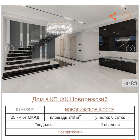
+37
дом в КП ЖК Новорижский
ID-553819
НОВОРИЖСКОЕ ШОССЕ
2
25 км от МКАД
площадь 240 м
участок 6 соток
"под ключ"
4 спальни
Новорижский