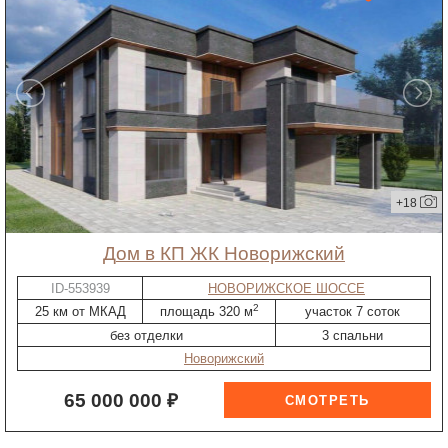
+18
дом в КП ЖК Новорижский
ID-553939
НОВОРИЖСКОЕ ШОССЕ
2
25 км от МКАД
площадь 320 м
участок 7 соток
без отделки
3 спальни
Новорижский
65 000 000 ₽