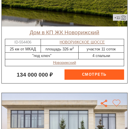
+11
дом в КП ЖК Новорижский
ID-554406
НОВОРИЖСКОЕ ШОССЕ
2
25 км от МКАД
площадь 326 м
участок 11 соток
"под ключ"
4 спальни
Новорижский
134 000 000 ₽