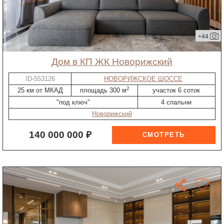
+44
дом в КП ЖК Новорижский
ID-553126
НОВОРИЖСКОЕ ШОССЕ
2
25 км от МКАД
площадь 300 м
участок 6 соток
"под ключ"
4 спальни
Новорижский
140 000 000 ₽