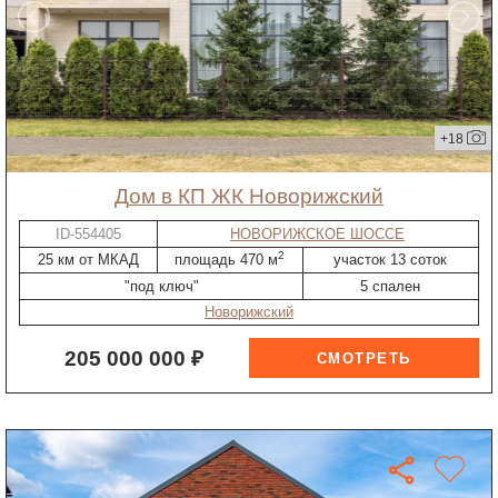
+18
дом в КП ЖК Новорижский
ID-554405
НОВОРИЖСКОЕ ШОССЕ
2
25 км от МКАД
площадь 470 м
участок 13 соток
"под ключ"
5 спален
Новорижский
205 000 000 ₽