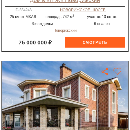
дом в КП ЖК Новорижский
ID-554243
НОВОРИЖСКОЕ ШОССЕ
2
25 км от МКАД
площадь 742 м
участок 10 соток
без отделки
6 спален
Новорижский
75 000 000 ₽