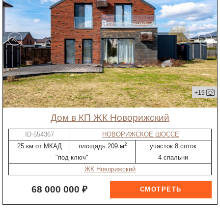
+19
дом в КП ЖК Новорижский
ID-554367
НОВОРИЖСКОЕ ШОССЕ
2
25 км от МКАД
площадь 209 м
участок 8 соток
"под ключ"
4 спальни
ЖК Новорижский
68 000 000 ₽