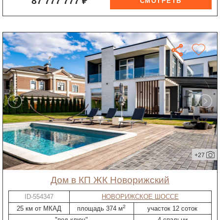
87 777 777 ₽
+27
дом в КП ЖК Новорижский
ID-554347
НОВОРИЖСКОЕ ШОССЕ
2
25 км от МКАД
площадь 374 м
участок 12 соток
"под ключ"
4 спальни