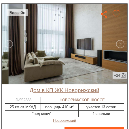
бассейн
+34
дом в КП ЖК Новорижский
ID-552388
НОВОРИЖСКОЕ ШОССЕ
2
25 км от МКАД
площадь 410 м
участок 13 соток
"под ключ"
4 спальни
Новорижский