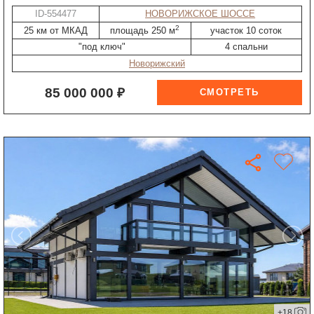
ID-554477
НОВОРИЖСКОЕ ШОССЕ
2
25 км от МКАД
площадь 250 м
участок 10 соток
"под ключ"
4 спальни
Новорижский
85 000 000 ₽
+18