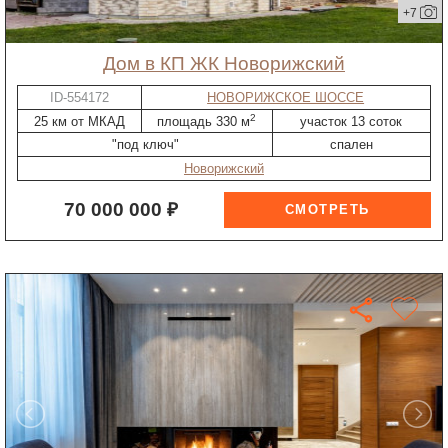
+7
дом в КП ЖК Новорижский
ID-554172
НОВОРИЖСКОЕ ШОССЕ
2
25 км от МКАД
площадь 330 м
участок 13 соток
"под ключ"
спален
Новорижский
70 000 000 ₽