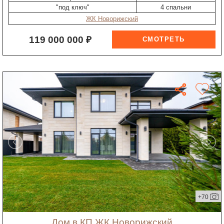
"под ключ"
4 спальни
ЖК Новорижский
119 000 000 ₽
+70
дом в КП ЖК Новорижский