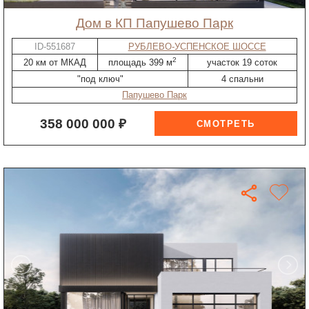
дом в КП Папушево Парк
ID-551687
РУБЛЕВО-УСПЕНСКОЕ ШОССЕ
2
20 км от МКАД
площадь 399 м
участок 19 соток
"под ключ"
4 спальни
Папушево Парк
358 000 000 ₽