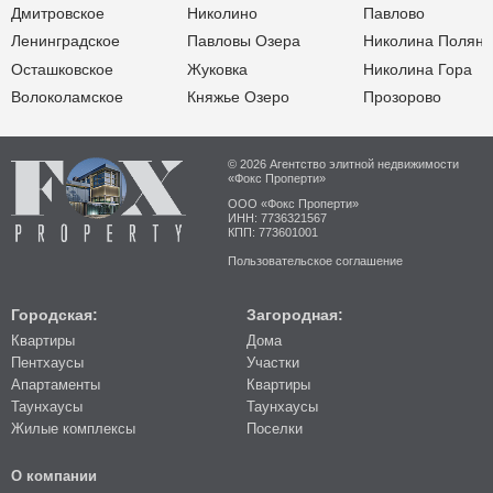
Дмитровское
Николино
Павлово
Ленинградское
Павловы Озера
Николина Поляна
Осташковское
Жуковка
Николина Гора
Волоколамское
Княжье Озеро
Прозорово
© 2026 Агентство элитной недвижимости
«Фокс Проперти»
ООО «Фокс Проперти»
ИНН: 7736321567
КПП: 773601001
Пользовательское соглашение
Городская:
Загородная:
Квартиры
Дома
Пентхаусы
Участки
Апартаменты
Квартиры
Таунхаусы
Таунхаусы
Жилые комплексы
Поселки
О компании