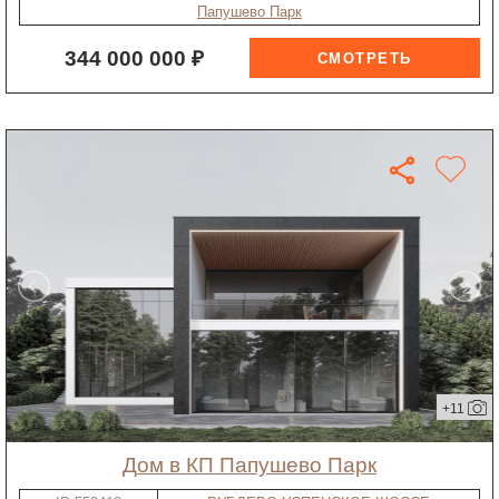
Папушево Парк
344 000 000 ₽
+11
дом в КП Папушево Парк