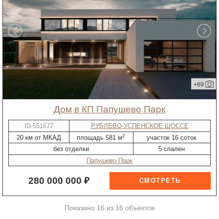
+69
дом в КП Папушево Парк
ID-551677
РУБЛЕВО-УСПЕНСКОЕ ШОССЕ
2
20 км от МКАД
площадь 581 м
участок 16 соток
без отделки
5 спален
Папушево Парк
280 000 000 ₽
Показано 16 из 16 объектов