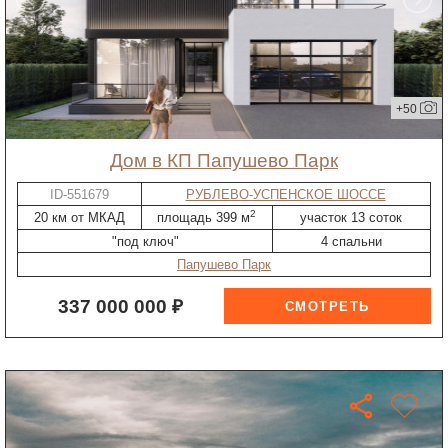
+50
дом в КП Папушево Парк
ID-551679
РУБЛЕВО-УСПЕНСКОЕ ШОССЕ
2
20 км от МКАД
площадь 399 м
участок 13 соток
"под ключ"
4 спальни
Папушево Парк
337 000 000 ₽