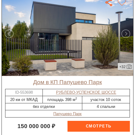
+32
дом в КП Папушево Парк
ID-553698
РУБЛЕВО-УСПЕНСКОЕ ШОССЕ
2
20 км от МКАД
площадь 398 м
участок 10 соток
без отделки
4 спальни
Папушево Парк
150 000 000 ₽