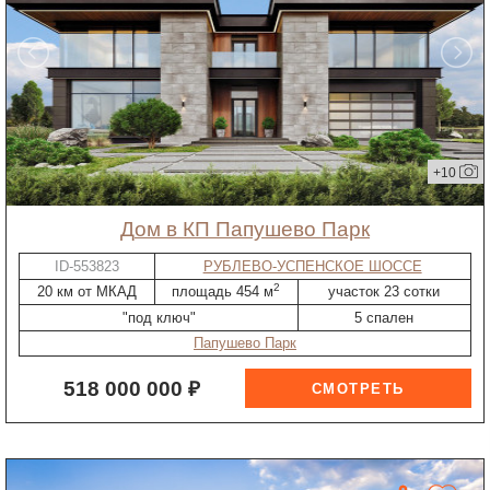
+10
дом в КП Папушево Парк
ID-553823
РУБЛЕВО-УСПЕНСКОЕ ШОССЕ
2
20 км от МКАД
площадь 454 м
участок 23 сотки
"под ключ"
5 спален
Папушево Парк
518 000 000 ₽