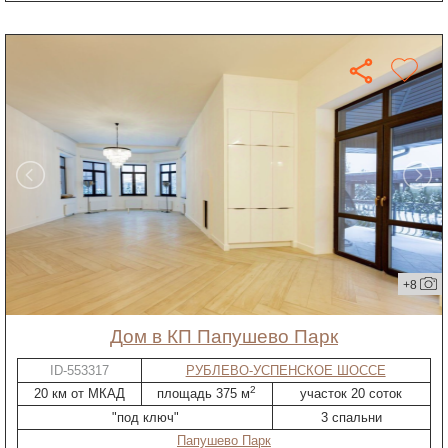
+8
дом в КП Папушево Парк
ID-553317
РУБЛЕВО-УСПЕНСКОЕ ШОССЕ
2
20 км от МКАД
площадь 375 м
участок 20 соток
"под ключ"
3 спальни
Папушево Парк