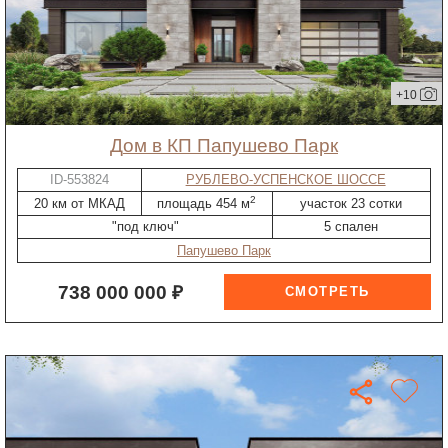
+10
дом в КП Папушево Парк
ID-553824
РУБЛЕВО-УСПЕНСКОЕ ШОССЕ
2
20 км от МКАД
площадь 454 м
участок 23 сотки
"под ключ"
5 спален
Папушево Парк
738 000 000 ₽