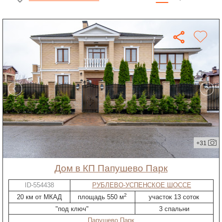
+31
дом в КП Папушево Парк
ID-554438
РУБЛЕВО-УСПЕНСКОЕ ШОССЕ
2
20 км от МКАД
площадь 550 м
участок 13 соток
"под ключ"
3 спальни
Папушево Парк