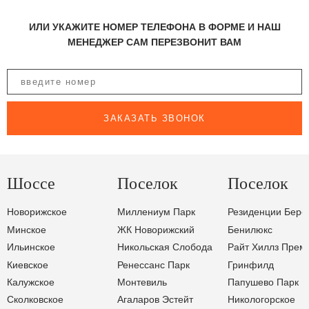
ИЛИ УКАЖИТЕ НОМЕР ТЕЛЕФОНА В ФОРМЕ И НАШ
МЕНЕДЖЕР САМ ПЕРЕЗВОНИТ ВАМ
ЗАКАЗАТЬ ЗВОНОК
Шоссе
Поселок
Поселок
Новорижское
Миллениум Парк
Резиденции Бере
Минское
ЖК Новорижский
Бенилюкс
Ильинское
Никольская Слобода
Райт Хиллз Прем
Киевское
Ренессанс Парк
Гринфилд
Калужское
Монтевиль
Папушево Парк
Сколковское
Агаларов Эстейт
Никологорское