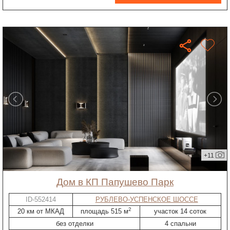
+11
дом в КП Папушево Парк
ID-552414
РУБЛЕВО-УСПЕНСКОЕ ШОССЕ
2
20 км от МКАД
площадь 515 м
участок 14 соток
без отделки
4 спальни