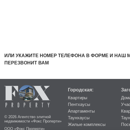
ИЛИ УКАЖИТЕ НОМЕР ТЕЛЕФОНА В ФОРМЕ И НАШ 
ПЕРЕЗВОНИТ ВАМ
Городская:
Заг
Квартиры
Дом
Пентхаусы
Уча
Апартаменты
Ква
© 2026 Агентство элитной
Таунхаусы
Тау
недвижимости «Фокс Проперти»
Жилые комплексы
Пос
ООО «Фокс Проперти»