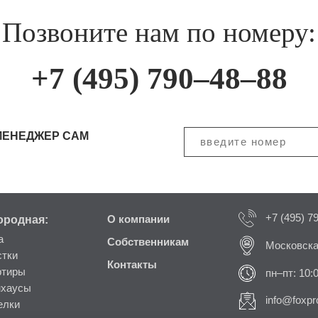
Позвоните нам по номеру:
+7 (495) 790–48–88
МЕНЕДЖЕР САМ
+7 (495) 7
ородная:
О компании
а
Собственникам
Московска
стки
Контакты
ртиры
пн–пт: 10:
нхаусы
info@foxpro
елки