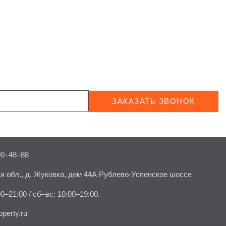
ЗАКАЗАТЬ ЗВОНОК
90–48–88
я обл., д. Жуковка, дом 44А Рублево-Успенское шоссе
00–21:00 / сб–вс: 10:00–19:00.
perty.ru