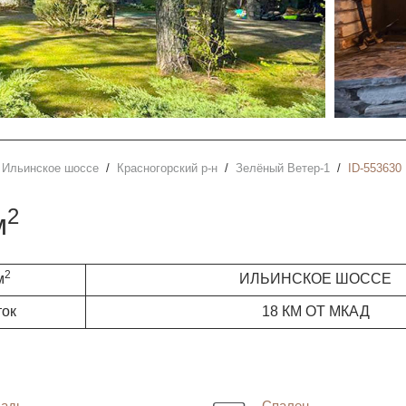
Ильинское шоссе
Красногорский р-н
Зелёный Ветер-1
ID-553630
2
м
2
м
ИЛЬИНСКОЕ ШОССЕ
ток
18 КМ ОТ МКАД
адь
Спален