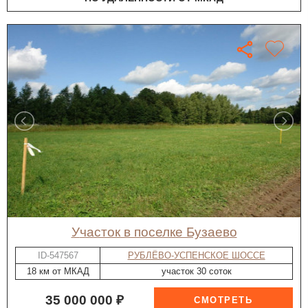
участок в поселке Бузаево
ID-547567
РУБЛЁВО-УСПЕНСКОЕ ШОССЕ
18 км от МКАД
участок 30 соток
35 000 000 ₽