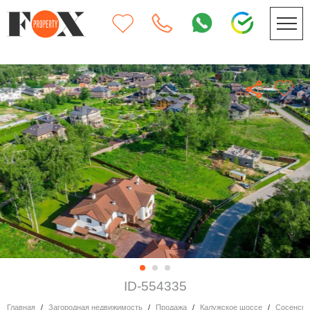
ID-554335
Главная
Загородная недвижимость
Продажа
Калужское шоссе
Сосенско