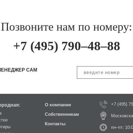
Позвоните нам по номеру:
+7 (495) 790–48–88
МЕНЕДЖЕР САМ
+7 (495) 7
ородная:
О компании
а
Собственникам
Московска
стки
Контакты
ртиры
пн–пт: 10: