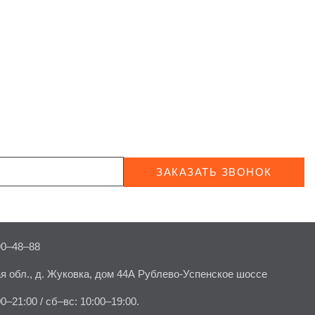
ЗАКАЗАТЬ ЗВОНОК
90–48–88
я обл., д. Жуковка, дом 44А Рублево-Успенское шоссе
00–21:00 / сб–вс: 10:00–19:00.