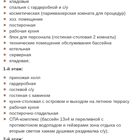
кладовые
спальня с гардеробной и с/у
косметическая (парикмахерская комната для процедур)
хоз. помещение
постирочная
рабочая кухня
блок для персонала (гостиная-столовая 2 комнаты)
технические помещение обслуживания бассейна
котельная
серверная
кладовая;
1-й этаж:
прихожая холл
гардеробная
гостевой с/у
гостиная с камином
кухня-столовая с островом и выходом на летнюю террасу
рабочая кухня
постирочно-гладильная
СПА-комплекс (бассейн 13х4 м переливной с
противотоком водопадом и гейзерами зона отдыха со
вторым светом хамам душевая раздевалка с/у);
2-й этаж: