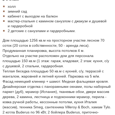
холл
зимний сад
кабинет с выходом на балкон
мастер-спальня с камином санузлом с джакузи и душевой
и гардеробной
2 детские с санузлами и гардеробными.
Дом площадью 1256 кв.м на просторном участке лесном 70
соток (20 соток в собственности, 50 - аренда леса).
Продуманная планировка, высота потолков 4 м.
Отдельно на участке расположен дом для персонала
площадью 150 кв.м (1 этаж: гараж, кладовая; 2 этаж: кухня, с/у
с душевой, 2 спальни, гардеробная.
Теплая беседка площадью 50 кв.м с кухней, с/у, террасой с
мангалом, жаровней и летней кухней. Парковка на 5 м/м.
Фасад немецкий клинкер + шамот. Медная фальцевая кровля.
Дизайнерская отделка с панорамными окнами, полы наборный
паркет (дуб), мрамор (Испания), тканевые обои, двери массив
дерева, 2 камина, лестница и подоконники мрамор, перила -
ковка ручной работы, кессонные потолки, кухня Италия
(массив), техника Smeg, сантехника Villeroy & Boch, хамам Tylo.
2 котла Buderus по 96 кВт, 2 бойлера Buderus, приточно-