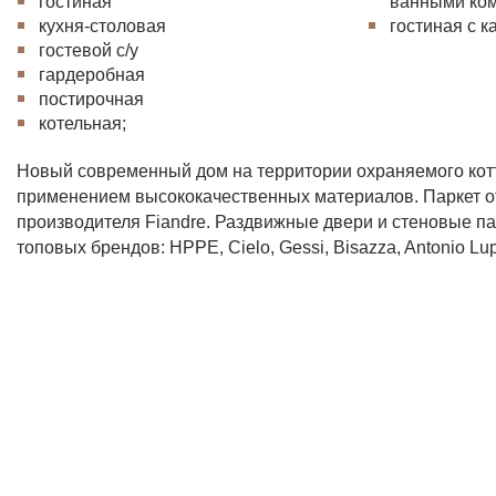
гостиная
ванными ко
кухня-столовая
гостиная с к
гостевой с/у
гардеробная
постирочная
котельная;
Новый современный дом на территории охраняемого кот
применением высококачественных материалов. Паркет от
производителя Fiandre. Раздвижные двери и стеновые п
топовых брендов: HPPE, Cielo, Gessi, Bisazza, Antonio Lupi,