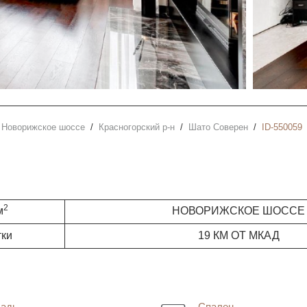
Новорижское шоссе
Красногорский р-н
Шато Соверен
ID-550059
2
м
НОВОРИЖСКОЕ ШОССЕ
тки
19 КМ ОТ МКАД
адь
Спален