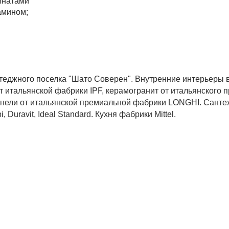
мнатами
амином;
теджного поселка "Шато Соверен". Внутренние интерьеры
 итальянской фабрики IPF, керамогранит от итальянского 
анели от итальянской премиальной фабрики LONGHI. Санте
 Duravit, Ideal Standard. Кухня фабрики Mittel.