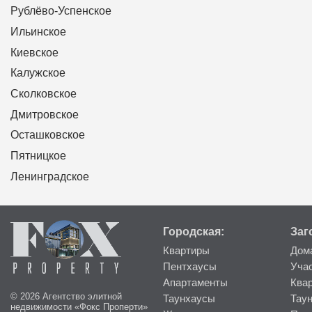
Рублёво-Успенское
Ильинское
Киевское
Калужское
Сколковское
Дмитровское
Осташковское
Пятницкое
Ленинградское
Городская:
Заг
Квартиры
Дом
Пентхаусы
Уча
Апартаменты
Ква
© 2026 Агентство элитной
Таунхаусы
Тау
недвижимости «Фокс Проперти»