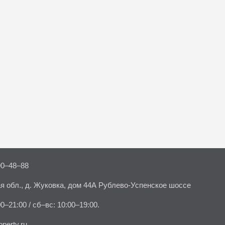
90–48–88
я обл., д. Жуковка, дом 44А Рублево-Успенское шоссе
00–21:00 / сб–вс: 10:00–19:00.
perty.ru