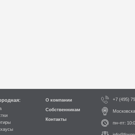
+7 (495) 7
ородная:
О компании
а
Собственникам
Московска
стки
Контакты
ртиры
пн–пт: 10:
нхаусы
info@foxpro