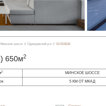
Минское шоссе
Одинцовский р-н
ID-553026
2
о) 650м
2
м
МИНСКОЕ ШОССЕ
ок
5 КМ ОТ МКАД
адь
Спален