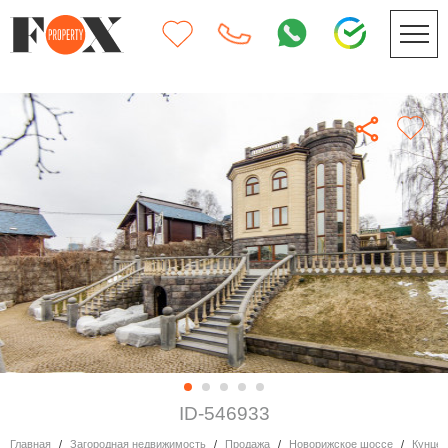
ID-546933
Главная
Загородная недвижимость
Продажа
Новорижское шоссе
Кунце