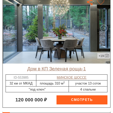
+19
дом в КП Зеленая роща-1
ID-553985
МИНСКОЕ ШОССЕ
2
32 км от МКАД
площадь 310 м
участок 13 соток
"под ключ"
4 спальни
120 000 000 ₽