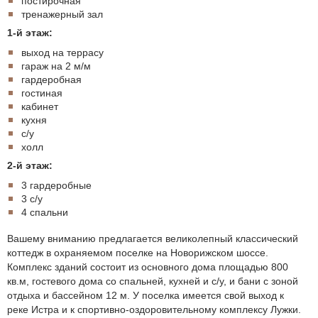
постирочная
тренажерный зал
1-й этаж:
выход на террасу
гараж на 2 м/м
гардеробная
гостиная
кабинет
кухня
с/у
холл
2-й этаж:
3 гардеробные
3 с/у
4 спальни
Вашему вниманию предлагается великолепный классический
коттедж в охраняемом поселке на Новорижском шоссе.
Комплекс зданий состоит из основного дома площадью 800
кв.м, гостевого дома со спальней, кухней и с/у, и бани с зоной
отдыха и бассейном 12 м. У поселка имеется свой выход к
реке Истра и к спортивно-оздоровительному комплексу Лужки.