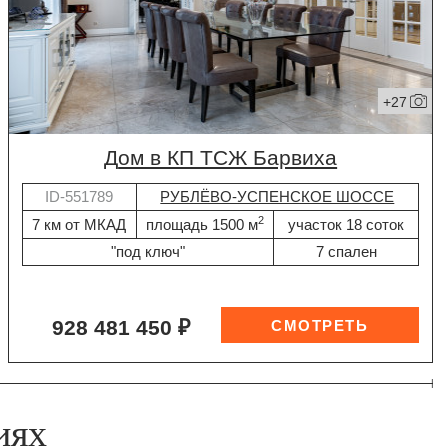
+27
дом в КП ТСЖ Барвиха
ID-551789
РУБЛЁВО-УСПЕНСКОЕ ШОССЕ
2
7 км от МКАД
площадь 1500 м
участок 18 соток
"под ключ"
7 спален
928 481 450 ₽
иях