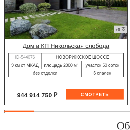
+6
дом в КП Никольская слобода
ID-544076
НОВОРИЖСКОЕ ШОССЕ
2
9 км от МКАД
площадь 2000 м
участок 50 соток
без отделки
6 спален
944 914 750 ₽
Об