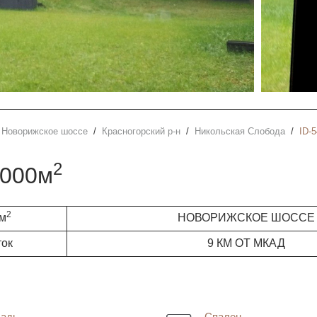
Новорижское шоссе
Красногорский р-н
Никольская Слобода
ID-
2
2000м
2
 м
НОВОРИЖСКОЕ ШОССЕ
ток
9 КМ ОТ МКАД
адь
Спален