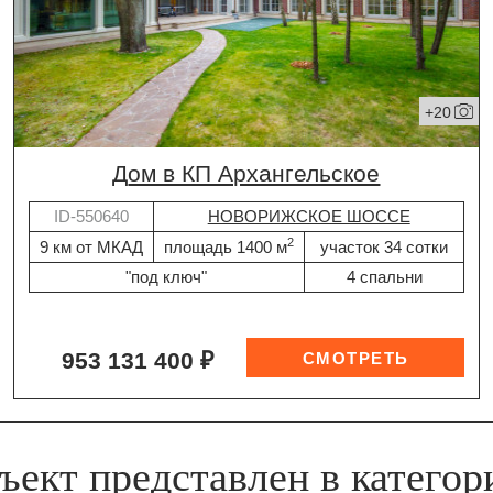
+20
дом в КП Архангельское
ID-550640
НОВОРИЖСКОЕ ШОССЕ
2
9 км от МКАД
площадь 1400 м
участок 34 сотки
"под ключ"
4 спальни
953 131 400 ₽
ъект представлен в категор