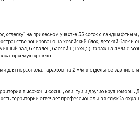
од отделку" на прилесном участке 55 соток с ландшафтным
странство зонировано на хозяйский блок, детский блок и о
минный зал, 6 спален, бассейн (15х4,5), гараж на 4м/м с в
сплуатируемую кровлю.
и для персонала, гаражом на 2 м/м и отдельное здание с м
рритории высажены сосны, ели, туи и другие крупномеры. 
ость территории отвечает профессиональная служба охран