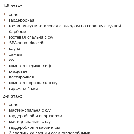
1-й этаж:
холл
гардеробная
гостиная-кухня-столовая с выходом на веранду с кухней
барбекю
гостевая спальня с с/у
SPA-зона: басcейн
сауна
хамам
с/у
комната отдыха; лифт
кладовая
постирочная
комната персонала с с/у
гараж на 4 м/м;
2-й этаж:
холл
мастер-спальня с с/у
гардеробной и спортзалом
мастер-спальня с с/у
гардеробной и кабинетом
2 спальни со своими с/у и гардеробными