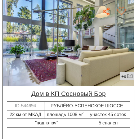
+9
дом в КП Сосновый Бор
ID-544694
РУБЛЁВО-УСПЕНСКОЕ ШОССЕ
2
22 км от МКАД
площадь 1008 м
участок 45 соток
"под ключ"
5 спален