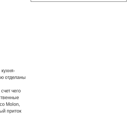
 кухня-
ью отделаны
 счет чего
ственные
co Molon,
ый приток