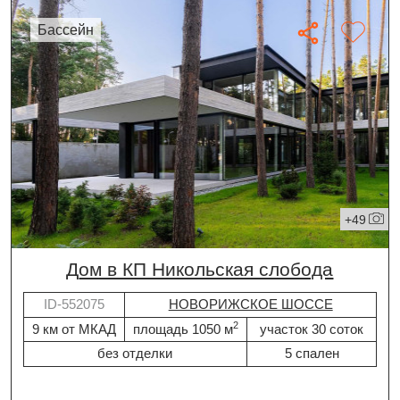
бассейн
+49
дом в КП Никольская слобода
ID-552075
НОВОРИЖСКОЕ ШОССЕ
2
9 км от МКАД
площадь 1050 м
участок 30 соток
без отделки
5 спален