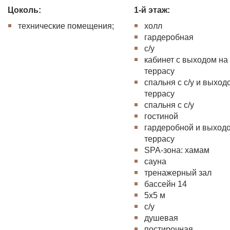
Цоколь:
1-й этаж:
технические помещения;
холл
гардеробная
с/у
кабинет с выходом на
террасу
спальня с с/у и выход
террасу
спальня с с/у
гостиной
гардеробной и выход
террасу
SPA-зона: хамам
сауна
тренажерный зал
бассейн 14
5х5 м
с/у
душевая
постирочная