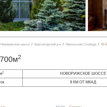
Новорижское шоссе
Красногорский р-н
Никольская Слобода
ID-
2
1700м
2
 м
НОВОРИЖСКОЕ ШОССЕ
ток
9 КМ ОТ МКАД
адь
Спален