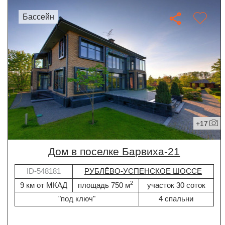
бассейн
+17
дом в поселке Барвиха-21
ID-548181
РУБЛЁВО-УСПЕНСКОЕ ШОССЕ
2
9 км от МКАД
площадь 750 м
участок 30 соток
"под ключ"
4 спальни