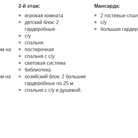
2-й этаж:
Мансарда:
игровая комната
2 гостевые спа
детский блок: 2
с/у
гардеробные
большая гардер
с/у
спальня
ом на
постирочная
спальня с с/у
световая система
библиотека
ом на
хозяйский блок: 2 большие
гардеробные по 25 м
спальня с с/у и душевой;