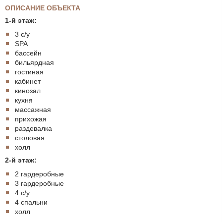
ОПИСАНИЕ ОБЪЕКТА
1-й этаж:
3 с/у
SPA
бассейн
бильярдная
гостиная
кабинет
кинозал
кухня
массажная
прихожая
раздевалка
столовая
холл
2-й этаж:
2 гардеробные
3 гардеробные
4 с/у
4 спальни
холл