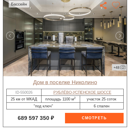
бассейн
+48
дом в поселке Николино
ID-550026
РУБЛЁВО-УСПЕНСКОЕ ШОССЕ
2
25 км от МКАД
площадь 1100 м
участок 25 соток
"под ключ"
6 спален
689 597 350 ₽