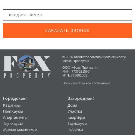
ЗАКАЗАТЬ ЗВОНОК
© 2026 Агентство элитной недвижимости
«Фокс Проперти»
ООО «Фокс Проперти»
ИНН: 7736321567
КПП: 773601001
Пользовательское соглашение
Городская:
Загородная:
Квартиры
Дома
Пентхаусы
Участки
Апартаменты
Квартиры
Таунхаусы
Таунхаусы
Жилые комплексы
Поселки