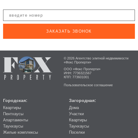
ЗАКАЗАТЬ ЗВОНОК
© 2026 Агентство элитной недвижимости
«Фокс Проперти»
ООО «Фокс Проперти»
ИНН: 7736321567
КПП: 773601001
Пользовательское соглашение
Городская:
Загородная:
Квартиры
Дома
Пентхаусы
Участки
Апартаменты
Квартиры
Таунхаусы
Таунхаусы
Жилые комплексы
Поселки