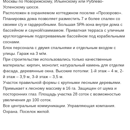
Москвы по Новорижскому, Ильинскому или Рублево-
Успенскому шоссе.
Расположен в охраняемом коттеджном поселке «Прозорово».
Планировка дома позволяет разместить 7 и более спален со
своими с/у и гардеробными. Большая SPA-зона внутри дома с
бассейном и сауной/хаммамом. Приватная терраса с уличным
круглогодичным подогреваемым бассейном под корабельными
соснами.
Блок персонала с двумя спальнями и отдельным входом с
улицы. Гараж на 3 м/м.
При строительстве использовались только качественные
материалы: кирпич, монолит, натуральный камень для отделки
фасада, деревянные окна. Высокие потолки: 1-й этаж – 4 м, 2-
й этаж – 3,9 м, 3-й этаж – 3,5 м.
Участок правильной формы с крупными лесными деревьями.
Примыкает к лесному массиву в 16 га. Защищен от шума и
посторонних глаз. Площадь участка 28 соток с возможностью
увеличения до 100 соток.
Все центральные коммуникации. Управляющая компания.
Охрана. Поселок жилой.