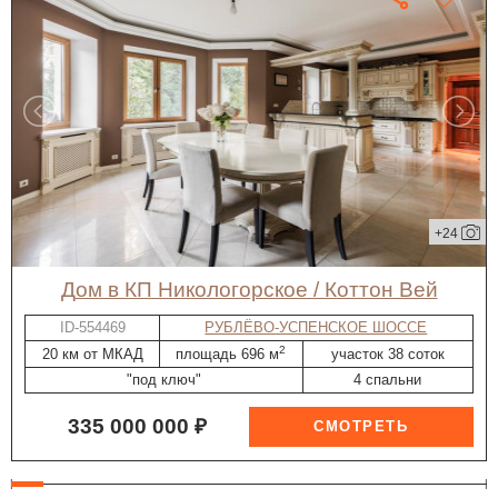
+24
дом в КП Никологорское / Коттон Вей
ID-554469
РУБЛЁВО-УСПЕНСКОЕ ШОССЕ
2
20 км от МКАД
площадь 696 м
участок 38 соток
"под ключ"
4 спальни
335 000 000 ₽