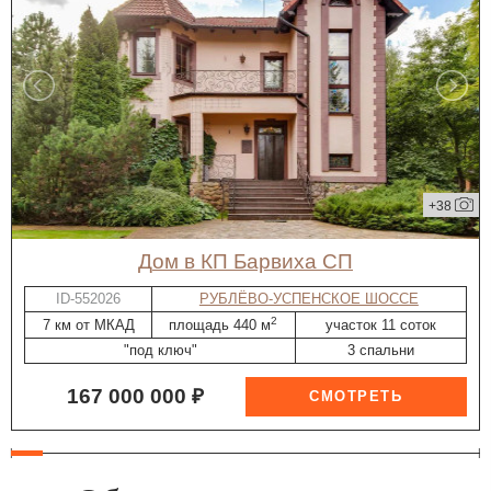
+38
дом в КП Барвиха СП
ID-552026
РУБЛЁВО-УСПЕНСКОЕ ШОССЕ
2
7 км от МКАД
площадь 440 м
участок 11 соток
"под ключ"
3 спальни
167 000 000 ₽