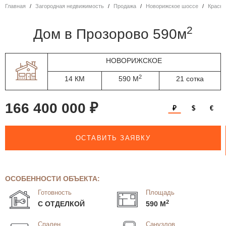
Главная
Загородная недвижимость
Продажа
Новорижское шоссе
Красн
2
дом в Прозорово 590м
НОВОРИЖСКОЕ
2
14 КМ
590 М
21 сотка
166 400 000 ₽
₽
$
€
ОСТАВИТЬ ЗАЯВКУ
ОСОБЕННОСТИ ОБЪЕКТА:
Готовность
Площадь
2
С ОТДЕЛКОЙ
590 М
Спален
Санузлов