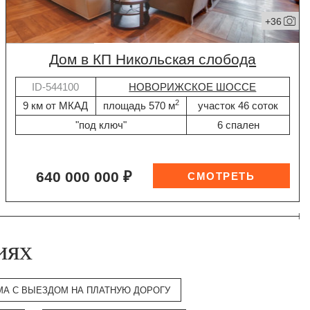
+36
дом в КП Никольская слобода
ID-544100
НОВОРИЖСКОЕ ШОССЕ
2
9 км от МКАД
площадь 570 м
участок 46 соток
"под ключ"
6 спален
640 000 000 ₽
иях
МА С ВЫЕЗДОМ НА ПЛАТНУЮ ДОРОГУ