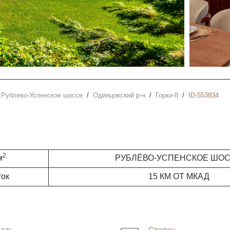
Рублево-Успенское шоссе
Одинцовский р-н
Горки-8
ID-553834
2
м
РУБЛЁВО-УСПЕНСКОЕ ШО
ток
15 КМ ОТ МКАД
адь
Спален