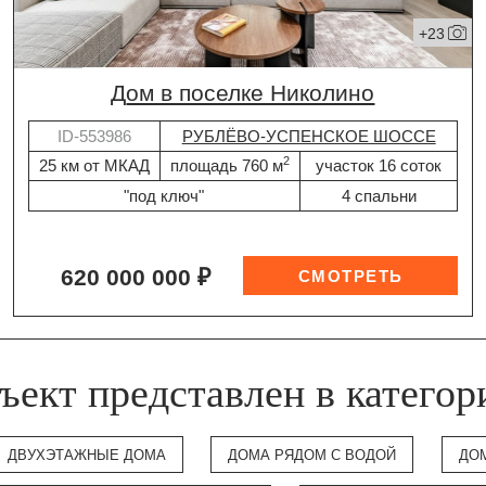
+23
дом в поселке Николино
ID-553986
РУБЛЁВО-УСПЕНСКОЕ ШОССЕ
2
25 км от МКАД
площадь 760 м
участок 16 соток
"под ключ"
4 спальни
620 000 000 ₽
ъект представлен в категор
ДВУХЭТАЖНЫЕ ДОМА
ДОМА РЯДОМ С ВОДОЙ
ДО