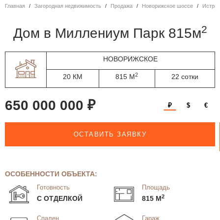
Главная
Загородная недвижимость
Продажа
Новорижское шоссе
Истри
2
дом в Миллениум Парк 815м
НОВОРИЖСКОЕ
2
20 КМ
815 М
22 сотки
650 000 000 ₽
₽
$
€
ОСТАВИТЬ ЗАЯВКУ
ОСОБЕННОСТИ ОБЪЕКТА:
Готовность
Площадь
2
С ОТДЕЛКОЙ
815 М
Спален
Гараж