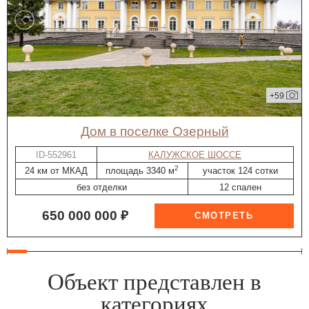
+59
дом в поселке Озерный
ID-552961
КАЛУЖСКОЕ ШОССЕ
2
24 км от МКАД
площадь 3340 м
участок 124 сотки
без отделки
12 спален
650 000 000 ₽
Объект представлен в
категориях