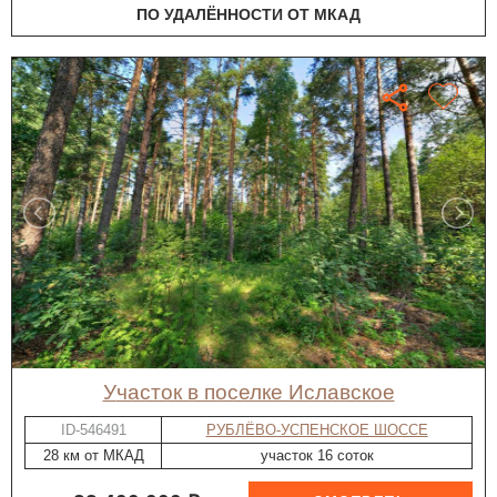
ПО УДАЛЁННОСТИ ОТ МКАД
участок в поселке Иславское
ID-546491
РУБЛЁВО-УСПЕНСКОЕ ШОССЕ
28 км от МКАД
участок 16 соток