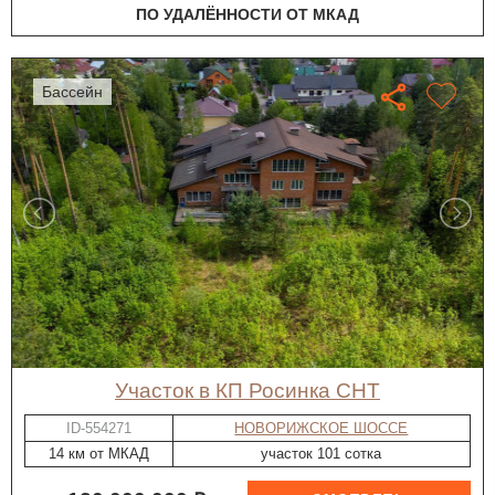
ПО УДАЛЁННОСТИ ОТ МКАД
бассейн
участок в КП Росинка СНТ
ID-554271
НОВОРИЖСКОЕ ШОССЕ
14 км от МКАД
участок 101 сотка