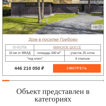
+30
дом в поселке Грибово
ID-552765
МИНСКОЕ ШОССЕ
2
10 км от МКАД
площадь 640 м
участок 25 соток
"под ключ"
4 спальни
446 210 050 ₽
Объект представлен в
категориях