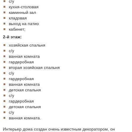
с/у
кухня-столовая
каминный зал
кладовая
выход на патио
кабинет;
2-й этаж:
хозяйская спальня
с/у
ванная комната
гардеробная
вторая хозяйская спальня
с/у
гардеробная
ванная комната
детская спальня
с/у
гардеробная
детская спальня
с/у
ванная комната.
Интерьер дома создан очень известным декоратором, он