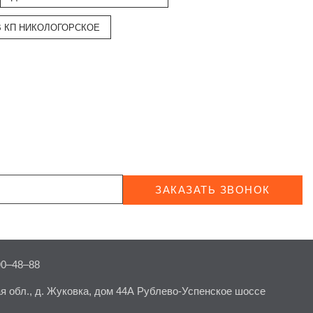
В КП НИКОЛОГОРСКОЕ
ЗАКАЗАТЬ ЗВОНОК
90–48–88
я обл., д. Жуковка, дом 44А Рублево-Успенское шоссе