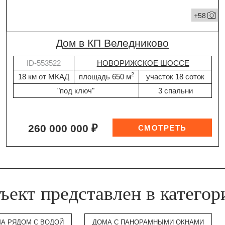
+58
дом в КП Веледниково
ID-553522
НОВОРИЖСКОЕ ШОССЕ
2
18 км от МКАД
площадь 650 м
участок 18 соток
"под ключ"
3 спальни
260 000 000 ₽
ъект представлен в категор
А РЯДОМ С ВОДОЙ
ДОМА С ПАНОРАМНЫМИ ОКНАМИ