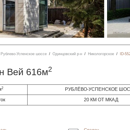
Рублево-Успенское шоссе
Одинцовский р-н
Никологорское
ID-55
2
он Вей 616м
2
м
РУБЛЁВО-УСПЕНСКОЕ ШО
ток
20 КМ ОТ МКАД
адь
Спален