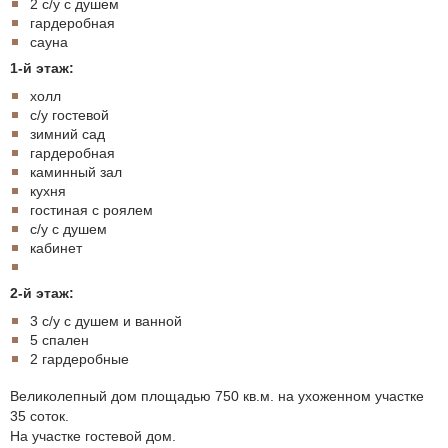
2 с/у с душем
гардеробная
сауна
1-й этаж:
холл
с/у гостевой
зимний сад
гардеробная
каминный зал
кухня
гостиная с роялем
с/у с душем
кабинет
2-й этаж:
3 с/у с душем и ванной
5 спален
2 гардеробные
Великолепный дом площадью 750 кв.м. на ухоженном участке
35 соток.
На участке гостевой дом.