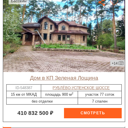
бассейн
+14
дом в КП Зеленая Лощина
ID-548387
РУБЛЁВО-УСПЕНСКОЕ ШОССЕ
2
15 км от МКАД
площадь 900 м
участок 77 соток
без отделки
7 спален
410 832 500 ₽