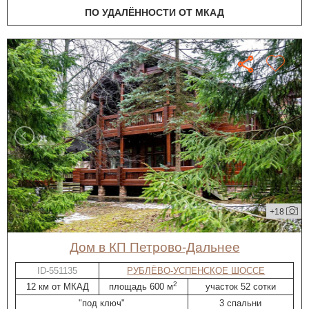
ПО УДАЛЁННОСТИ ОТ МКАД
+18
дом в КП Петрово-Дальнее
ID-551135
РУБЛЁВО-УСПЕНСКОЕ ШОССЕ
2
12 км от МКАД
площадь 600 м
участок 52 сотки
"под ключ"
3 спальни