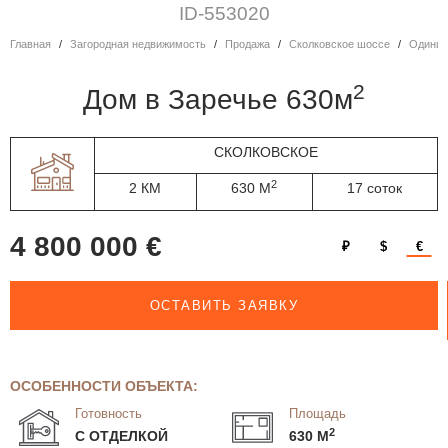
ID-553020
Главная
Загородная недвижимость
Продажа
Сколковское шоссе
Одинц
2
дом в Заречье 630м
СКОЛКОВСКОЕ
2
2 КМ
630 М
17 соток
4 800 000 €
₽
$
€
ОСТАВИТЬ ЗАЯВКУ
ОСОБЕННОСТИ ОБЪЕКТА:
Готовность
Площадь
2
С ОТДЕЛКОЙ
630 М