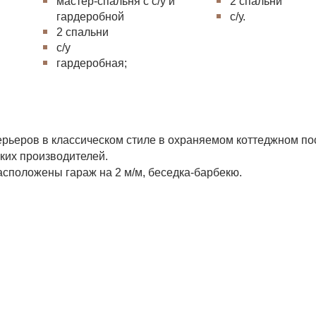
мастер-спальня с с/у и
2 спальни
гардеробной
с/у.
2 спальни
с/у
гардеробная;
ерьеров в классическом стиле в охраняемом коттеджном по
ких производителей.
сположены гараж на 2 м/м, беседка-барбекю.