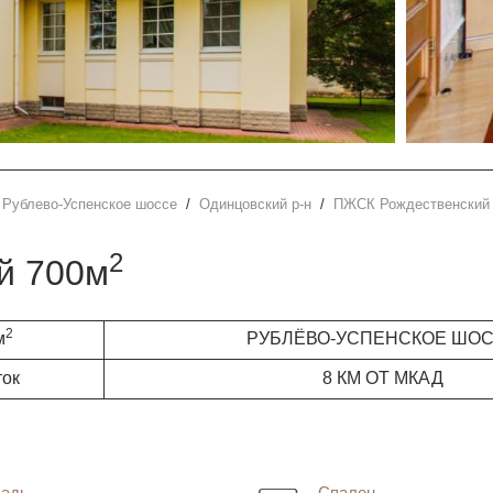
Рублево-Успенское шоссе
Одинцовский р-н
ПЖСК Рождественский
2
й 700м
2
м
РУБЛЁВО-УСПЕНСКОЕ ШО
ток
8 КМ ОТ МКАД
адь
Спален