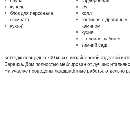
сауна
гардеробная
купель
с/у
блок для персонала
холл
(комната
гостиная с дровяным
кухня);
камином
кухня
столовая; кабинет
зимний сад;
Коттедж площадью 700 кв.м с дизайнерской отделкой инт
Барвиха. Дом полностью меблирован от лучших итальянс
На участке проведены ландшафтные работы, отдельно ра