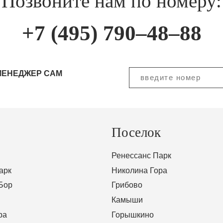
Позвоните нам по номеру:
+7 (495) 790–48–88
МЕНЕДЖЕР САМ
Поселок
Ренессанс Парк
арк
Николина Гора
Бор
Грибово
Камыши
ра
Горышкино