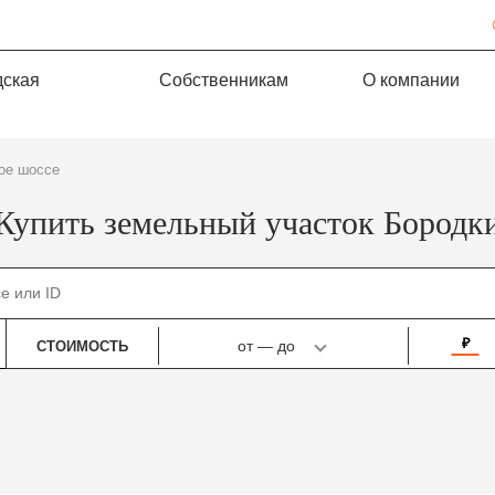
дская
Собственникам
О компании
кое шоссе
Купить земельный участок Бородк
₽
от
—
до
СТОИМОСТЬ