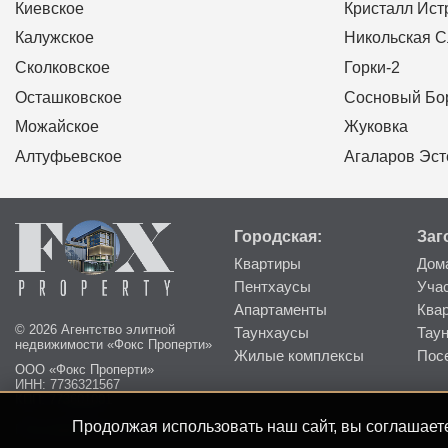
Киевское
Кристалл Ист
Калужское
Никольская 
Сколковское
Горки-2
Осташковское
Сосновый Бо
Можайское
Жуковка
Алтуфьевское
Агаларов Эст
Городская:
Заг
Квартиры
Дом
Пентхаусы
Уча
Апартаменты
Ква
© 2026 Агентство элитной
Таунхаусы
Тау
недвижимости «Фокс Проперти»
Жилые комплексы
Пос
ООО «Фокс Проперти»
ИНН: 7736321567
КПП: 773601001
Продолжая использовать наш сайт, вы соглашаете
Пользовательское соглашение