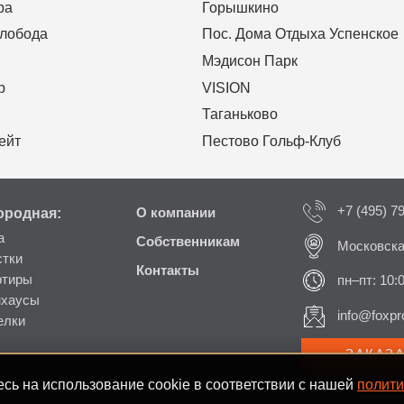
ра
Горышкино
Слобода
Пос. Дома Отдыха Успенское
Мэдисон Парк
р
VISION
Таганьково
ейт
Пестово Гольф-Клуб
+7 (495) 7
ородная:
О компании
а
Собственникам
Московска
стки
Контакты
ртиры
пн–пт: 10:
нхаусы
info@foxpro
елки
ЗАКАЗ
сь на использование cookie в соответствии с нашей
полити