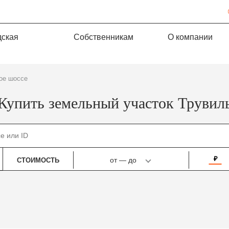
дская
Собственникам
О компании
кое шоссе
Купить земельный участок Трувил
₽
от
—
до
СТОИМОСТЬ