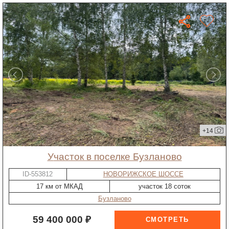
+14
участок в поселке Бузланово
ID-553812
НОВОРИЖСКОЕ ШОССЕ
17 км от МКАД
участок 18 соток
Бузланово
59 400 000 ₽