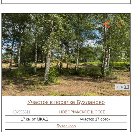
+14
участок в поселке Бузланово
ID-553811
НОВОРИЖСКОЕ ШОССЕ
17 км от МКАД
участок 17 соток
Бузланово