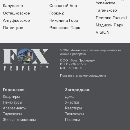
Успенское
Калужское
Сосновый Бор
Таганьково
Осташковское
Горки-2
Пестово Гольф-К
Алтуфьевское
Николина Гора
Мэдисон Парк
Пятницкое
Ренессанс Парк
VISION
© 2026 Агентство элитной недвижимости
«Фокс Проперти»
ООО «Фокс Проперти»
ИНН: 7736321567
КПП: 773601001
Пользовательское соглашение
Городская:
Загородная:
Квартиры
Дома
Пентхаусы
Участки
Апартаменты
Квартиры
Таунхаусы
Таунхаусы
Жилые комплексы
Поселки