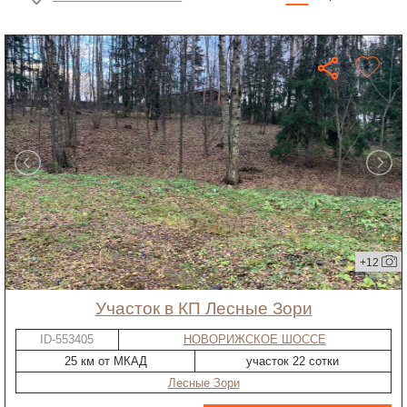
+12
участок в КП Лесные Зори
ID-553405
НОВОРИЖСКОЕ ШОССЕ
25 км от МКАД
участок 22 сотки
Лесные Зори