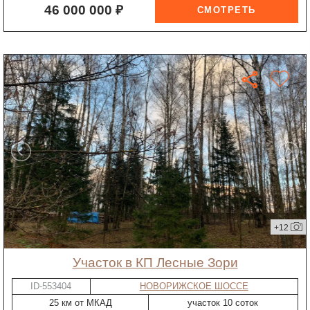
46 000 000 ₽
+12
участок в КП Лесные Зори
ID-553404
НОВОРИЖСКОЕ ШОССЕ
25 км от МКАД
участок 10 соток