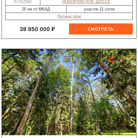
ID-552992
НОВОРИЖСКОЕ ШОССЕ
25 км от МКАД
участок 11 соток
Лесные зори
38 850 000 ₽