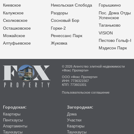
Киевское
Никольская Слобода
Горышкино
Калужское
Раздоры
Пос. Дома Отдых
Успенское
Сколковское
Сосновый Бор
Таганьково
Осташковское
Горки-2
VISION
Можайское
Ренессанс Парк
Пестово Гольф-К
Алтуфьевское
Жуковка
Мэдисон Парк
© 2026 Агентство элитной недвижимости
«Фокс Проперти»
ООО «Фокс Проперти»
ИНН: 7736321567
КПП: 773601001
Пользовательское соглашение
Городская:
Загородная:
Квартиры
Дома
Пентхаусы
Участки
Апартаменты
Квартиры
Таунхаусы
Таунхаусы