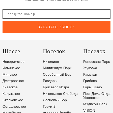
ЗАКАЗАТЬ ЗВОНОК
Шоссе
Поселок
Поселок
Новорижское
Николино
Ренессанс Парк
Ильинское
Миллениум Парк
Жуковка
Минское
Серебряный Бор
Камыши
Дмитровское
Раздоры
Грибово
Киевское
Кристалл Истра
Горышкино
Калужское
Никольская Слобода
Пос. Дома Отдых
Успенское
Сколковское
Сосновый Бор
Мэдисон Парк
Осташковское
Горки-2
VISION
Можайское
Агаларов Эстейт