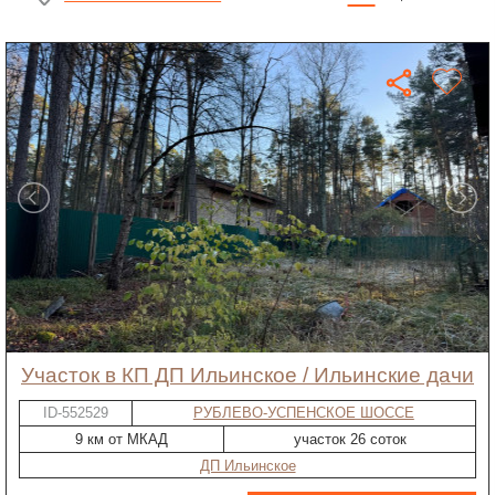
участок в КП ДП Ильинское / Ильинские дачи
ID-552529
РУБЛЕВО-УСПЕНСКОЕ ШОССЕ
9 км от МКАД
участок 26 соток
ДП Ильинское