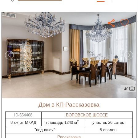
+40
дом в КП Рассказовка
ID-554468
БОРОВСКОЕ ШОССЕ
2
8 км от МКАД
площадь 1240 м
участок 26 соток
"под ключ"
5 спален
Рассказовка