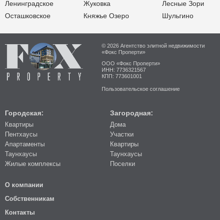
Ленинградское
Жуковка
Лесные Зори
Осташковское
Княжье Озеро
Шульгино
© 2026 Агентство элитной недвижимости
«Фокс Проперти»
ООО «Фокс Проперти»
ИНН: 7736321567
КПП: 773601001
Пользовательское соглашение
Городская:
Загородная:
Квартиры
Дома
Пентхаусы
Участки
Апартаменты
Квартиры
Таунхаусы
Таунхаусы
Жилые комплексы
Поселки
О компании
Собственникам
Контакты