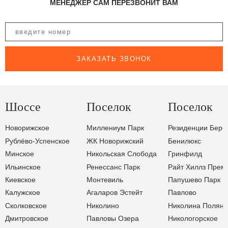
МЕНЕДЖЕР САМ ПЕРЕЗВОНИТ ВАМ
ЗАКАЗАТЬ ЗВОНОК
Шоссе
Поселок
Поселок
Новорижское
Миллениум Парк
Резиденции Бере
Рублёво-Успенское
ЖК Новорижский
Бенилюкс
Минское
Никольская Слобода
Гринфилд
Ильинское
Ренессанс Парк
Райт Хиллз Прем
Киевское
Монтевиль
Папушево Парк
Калужское
Агаларов Эстейт
Павлово
Сколковское
Николино
Николина Поляна
Дмитровское
Павловы Озера
Никологорское