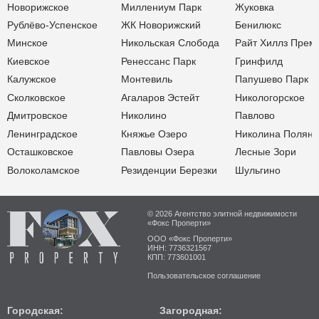
Новорижское
Миллениум Парк
Жуковка
Рублёво-Успенское
ЖК Новорижский
Бенилюкс
Минское
Никольская Слобода
Райт Хиллз Прем
Киевское
Ренессанс Парк
Гринфилд
Калужское
Монтевиль
Папушево Парк
Сколковское
Агаларов Эстейт
Никологорское
Дмитровское
Николино
Павлово
Ленинградское
Княжье Озеро
Николина Поляна
Осташковское
Павловы Озера
Лесные Зори
Волоколамское
Резиденции Березки
Шульгино
© 2026 Агентство элитной недвижимости
«Фокс Проперти»
ООО «Фокс Проперти»
ИНН: 7736321567
КПП: 773601001
Пользовательское соглашение
Городская:
Загородная: