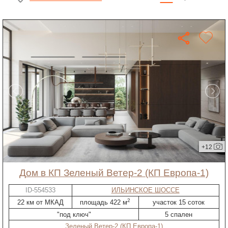
+12
дом в КП Зеленый Ветер-2 (КП Европа-1)
ID-554533
ИЛЬИНСКОЕ ШОССЕ
2
22 км от МКАД
площадь 422 м
участок 15 соток
"под ключ"
5 спален
Зеленый Ветер-2 (КП Европа-1)