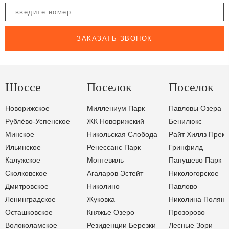
ЗАКАЗАТЬ ЗВОНОК
Шоссе
Поселок
Поселок
Новорижское
Миллениум Парк
Павловы Озера
Рублёво-Успенское
ЖК Новорижский
Бенилюкс
Минское
Никольская Слобода
Райт Хиллз Прем
Ильинское
Ренессанс Парк
Гринфилд
Калужское
Монтевиль
Папушево Парк
Сколковское
Агаларов Эстейт
Никологорское
Дмитровское
Николино
Павлово
Ленинградское
Жуковка
Николина Поляна
Осташковское
Княжье Озеро
Прозорово
Волоколамское
Резиденции Березки
Лесные Зори