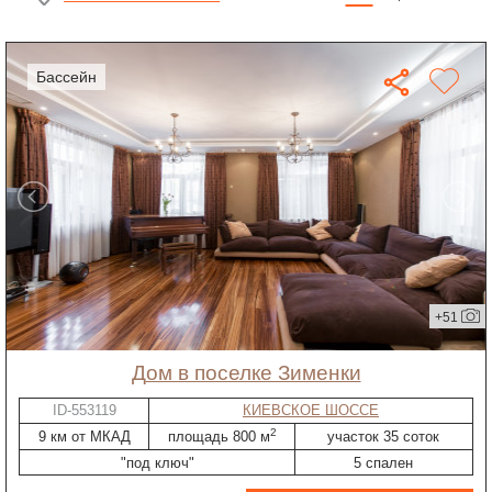
бассейн
+51
дом в поселке Зименки
ID-553119
КИЕВСКОЕ ШОССЕ
2
9 км от МКАД
площадь 800 м
участок 35 соток
"под ключ"
5 спален