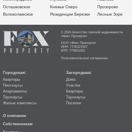
Осташковское
Княжье Озеро
Прозорово
Волоколамское
Резиденции Березки
Лесные Зори
© 2026 Агентство элитной недвижимости
«Фокс Проперти»
ООО «Фокс Проперти»
ИНН: 7736321567
КПП: 773601001
Пользовательское соглашение
Городская:
Загородная:
Квартиры
Дома
Пентхаусы
Участки
Апартаменты
Квартиры
Таунхаусы
Таунхаусы
Жилые комплексы
Поселки
О компании
Собственникам