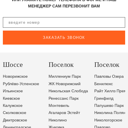
МЕНЕДЖЕР САМ ПЕРЕЗВОНИТ ВАМ
ЗАКАЗАТЬ ЗВОНОК
Шоссе
Поселок
Поселок
Новорижское
Миллениум Парк
Павловы Озера
Рублёво-Успенское
ЖК Новорижский
Бенилюкс
Ильинское
Никольская Слобода
Райт Хиллз Прем
Киевское
Ренессанс Парк
Гринфилд
Калужское
Монтевиль
Папушево Парк
Сколковское
Агаларов Эстейт
Николина Поляна
Дмитровское
Николино
Никологорское
Ленинградское
Жуковка
Павлово