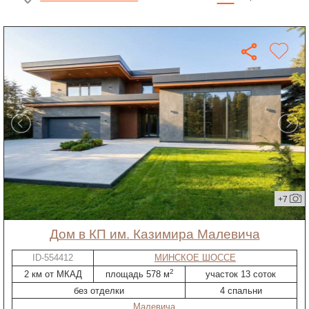
+7
дом в КП им. Казимира Малевича
ID-554412
МИНСКОЕ ШОССЕ
2
2 км от МКАД
площадь 578 м
участок 13 соток
без отделки
4 спальни
Малевича