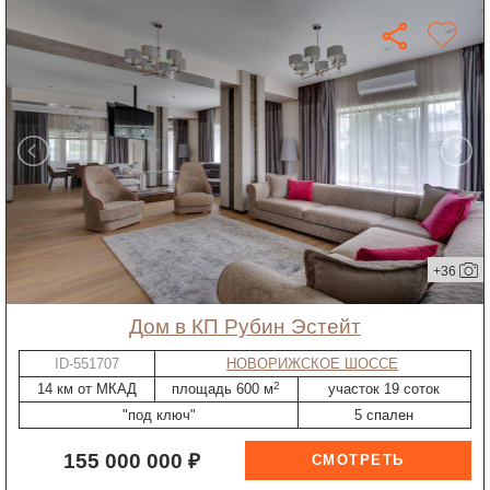
+36
дом в КП Рубин Эстейт
ID-551707
НОВОРИЖСКОЕ ШОССЕ
2
14 км от МКАД
площадь 600 м
участок 19 соток
"под ключ"
5 спален
155 000 000 ₽