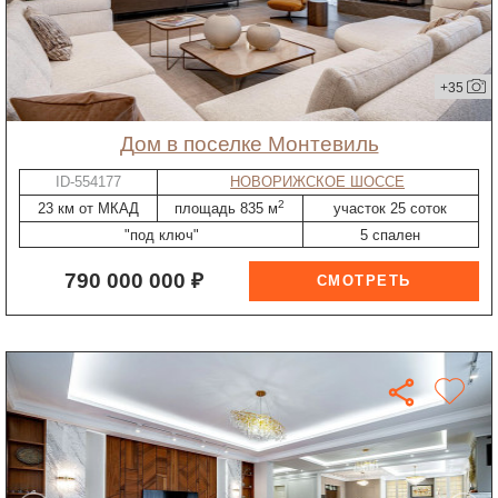
+35
дом в поселке Монтевиль
ID-554177
НОВОРИЖСКОЕ ШОССЕ
2
23 км от МКАД
площадь 835 м
участок 25 соток
"под ключ"
5 спален
790 000 000 ₽