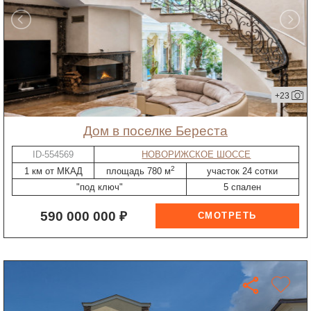
+23
дом в поселке Береста
ID-554569
НОВОРИЖСКОЕ ШОССЕ
2
1 км от МКАД
площадь 780 м
участок 24 сотки
"под ключ"
5 спален
590 000 000 ₽