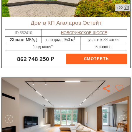
+22
дом в КП Агаларов Эстейт
ID-552410
НОВОРИЖСКОЕ ШОССЕ
2
23 км от МКАД
площадь 950 м
участок 33 сотки
"под ключ"
5 спален
862 748 250 ₽