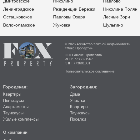
Дмитровское
Николино
Павлово
Ленинградское
Резиденции Березки
Николина Поляна
Осташковское
Павловы Озера
Лесные Зори
Волоколамское
Жуковка
Шульгино
© 2026 Агентство элитной недвижимости
«Фокс Проперти»
ООО «Фокс Проперти»
ИНН: 7736321567
КПП: 773601001
Пользовательское соглашение
Городская:
Загородная:
Квартиры
Дома
Пентхаусы
Участки
Апартаменты
Квартиры
Таунхаусы
Таунхаусы
Жилые комплексы
Поселки
О компании