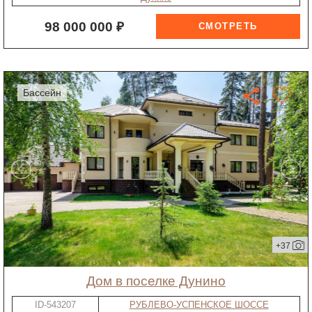
98 000 000 ₽
бассейн
+37
дом в поселке Дунино
ID-543207
РУБЛЕВО-УСПЕНСКОЕ ШОССЕ