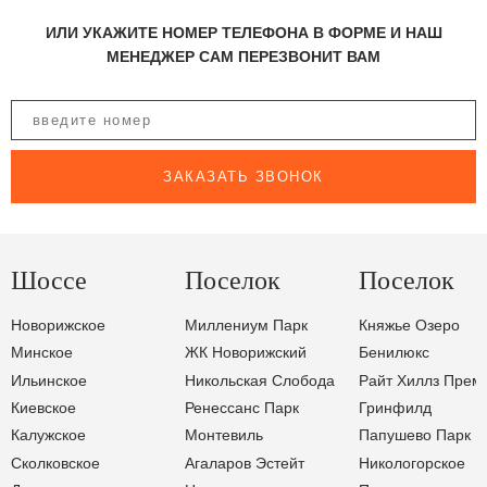
ИЛИ УКАЖИТЕ НОМЕР ТЕЛЕФОНА В ФОРМЕ И НАШ
МЕНЕДЖЕР САМ ПЕРЕЗВОНИТ ВАМ
ЗАКАЗАТЬ ЗВОНОК
Шоссе
Поселок
Поселок
Новорижское
Миллениум Парк
Княжье Озеро
Минское
ЖК Новорижский
Бенилюкс
Ильинское
Никольская Слобода
Райт Хиллз Прем
Киевское
Ренессанс Парк
Гринфилд
Калужское
Монтевиль
Папушево Парк
Сколковское
Агаларов Эстейт
Никологорское