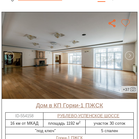
+37
дом в КП Горки-1 ПЖСК
ID-554158
РУБЛЕВО-УСПЕНСКОЕ ШОССЕ
2
16 км от МКАД
площадь 1192 м
участок 30 соток
"под ключ"
5 спален
Горки-1 ПЖСК