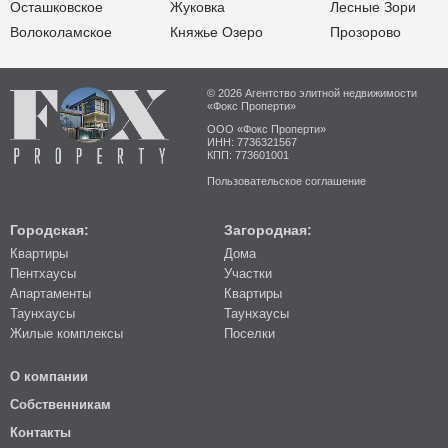
Осташковское
Жуковка
Лесные Зори
Волоколамское
Княжье Озеро
Прозорово
© 2026 Агентство элитной недвижимости
«Фокс Проперти»
ООО «Фокс Проперти»
ИНН: 7736321567
КПП: 773601001
Пользовательское соглашение
Городская:
Загородная:
Квартиры
Дома
Пентхаусы
Участки
Апартаменты
Квартиры
Таунхаусы
Таунхаусы
Жилые комплексы
Поселки
О компании
Собственникам
Контакты