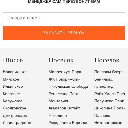
МЕНЕДЖЕР САМ ПЕРЕЗВОНИТ ВАМ
ЗАКАЗАТЬ ЗВОНОК
Шоссе
Поселок
Поселок
Новорижское
Миллениум Парк
Павловы Озера
Минское
ЖК Новорижский
Бенилюкс
Ильинское
Никольская Слобода
Гринфилд
Киевское
Ренессанс Парк
Райт Хиллз Прем
Калужское
Монтевиль
Папушево Парк
Сколковское
Агаларов Эстейт
Николина Поляна
Дмитровское
Николино
Павлово
Ленинградское
Резиденции Березки
Никологорское