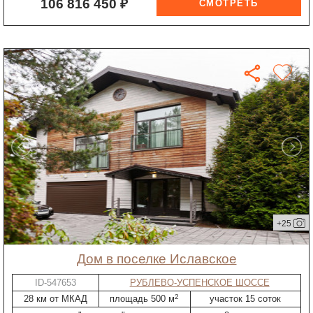
106 816 450 ₽
+25
дом в поселке Иславское
ID-547653
РУБЛЕВО-УСПЕНСКОЕ ШОССЕ
2
28 км от МКАД
площадь 500 м
участок 15 соток