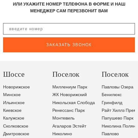
ИЛИ УКАЖИТЕ НОМЕР ТЕЛЕФОНА В ФОРМЕ И НАШ
МЕНЕДЖЕР САМ ПЕРЕЗВОНИТ ВАМ
ЗАКАЗАТЬ ЗВОНОК
Шоссе
Поселок
Поселок
Новорижское
Миллениум Парк
Павловы Озера
Минское
ЖК Новорижский
Бенилюкс
Ильинское
Никольская Слобода
Гринфилд
Киевское
Ренессанс Парк
Райт Хиллз Прем
Калужское
Монтевиль
Папушево Парк
Сколковское
Агаларов Эстейт
Николина Поляна
Дмитровское
Николино
Павлово