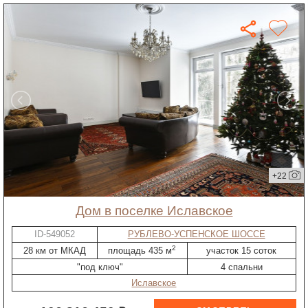
+22
дом в поселке Иславское
ID-549052
РУБЛЕВО-УСПЕНСКОЕ ШОССЕ
2
28 км от МКАД
площадь 435 м
участок 15 соток
"под ключ"
4 спальни
Иславское