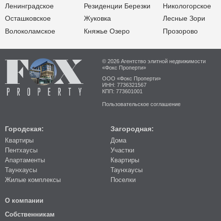
Ленинградское
Резиденции Березки
Никологорское
Осташковское
Жуковка
Лесные Зори
Волоколамское
Княжье Озеро
Прозорово
© 2026 Агентство элитной недвижимости
«Фокс Проперти»
ООО «Фокс Проперти»
ИНН: 7736321567
КПП: 773601001
Пользовательское соглашение
Городская:
Загородная:
Квартиры
Дома
Пентхаусы
Участки
Апартаменты
Квартиры
Таунхаусы
Таунхаусы
Жилые комплексы
Поселки
О компании
Собственникам