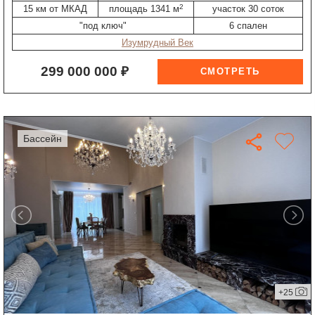
2
15 км от МКАД
площадь 1341 м
участок 30 соток
"под ключ"
6 спален
Изумрудный Век
299 000 000 ₽
бассейн
+25