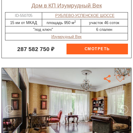
дом в КП Изумрудный Век
ID-550705
РУБЛЕВО-УСПЕНСКОЕ ШОССЕ
2
15 км от МКАД
площадь 950 м
участок 46 соток
"под ключ"
6 спален
Изумрудный Век
287 582 750 ₽