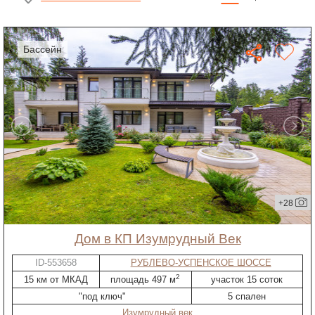
бассейн
+28
дом в КП Изумрудный Век
ID-553658
РУБЛЕВО-УСПЕНСКОЕ ШОССЕ
2
15 км от МКАД
площадь 497 м
участок 15 соток
"под ключ"
5 спален
Изумрудный век