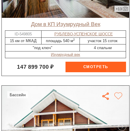
+13
дом в КП Изумрудный Век
ID-549805
РУБЛЕВО-УСПЕНСКОЕ ШОССЕ
2
15 км от МКАД
площадь 540 м
участок 15 соток
"под ключ"
4 спальни
Изумрудный век
147 899 700 ₽
бассейн