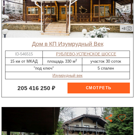
+8
дом в КП Изумрудный Век
ID-546515
РУБЛЕВО-УСПЕНСКОЕ ШОССЕ
2
15 км от МКАД
площадь 330 м
участок 30 соток
"под ключ"
5 спален
Изумрудный век
205 416 250 ₽