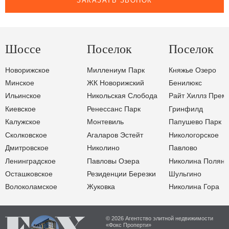
ЗАКАЗАТЬ ЗВОНОК
Шоссе
Поселок
Поселок
Новорижское
Миллениум Парк
Княжье Озеро
Минское
ЖК Новорижский
Бенилюкс
Ильинское
Никольская Слобода
Райт Хиллз Прем
Киевское
Ренессанс Парк
Гринфилд
Калужское
Монтевиль
Папушево Парк
Сколковское
Агаларов Эстейт
Никологорское
Дмитровское
Николино
Павлово
Ленинградское
Павловы Озера
Николина Поляна
Осташковское
Резиденции Березки
Шульгино
Волоколамское
Жуковка
Николина Гора
© 2026 Агентство элитной недвижимости
«Фокс Проперти»