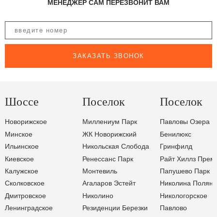
МЕНЕДЖЕР САМ ПЕРЕЗВОНИТ ВАМ
ЗАКАЗАТЬ ЗВОНОК
Шоссе
Поселок
Поселок
Новорижское
Миллениум Парк
Павловы Озера
Минское
ЖК Новорижский
Бенилюкс
Ильинское
Никольская Слобода
Гринфилд
Киевское
Ренессанс Парк
Райт Хиллз Прем
Калужское
Монтевиль
Папушево Парк
Сколковское
Агаларов Эстейт
Николина Поляна
Дмитровское
Николино
Никологорское
Ленинградское
Резиденции Березки
Павлово