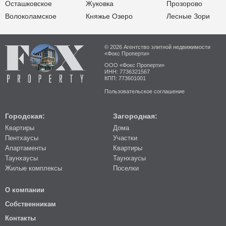
Осташковское
Жуковка
Прозорово
Волоколамское
Княжье Озеро
Лесные Зори
© 2026 Агентство элитной недвижимости
«Фокс Проперти»
ООО «Фокс Проперти»
ИНН: 7736321567
КПП: 773601001
Пользовательское соглашение
Городская:
Загородная:
Квартиры
Дома
Пентхаусы
Участки
Апартаменты
Квартиры
Таунхаусы
Таунхаусы
Жилые комплексы
Поселки
О компании
Собственникам
Контакты