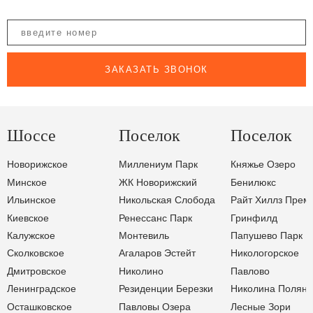
ЗАКАЗАТЬ ЗВОНОК
Шоссе
Поселок
Поселок
Новорижское
Миллениум Парк
Княжье Озеро
Минское
ЖК Новорижский
Бенилюкс
Ильинское
Никольская Слобода
Райт Хиллз Прем
Киевское
Ренессанс Парк
Гринфилд
Калужское
Монтевиль
Папушево Парк
Сколковское
Агаларов Эстейт
Никологорское
Дмитровское
Николино
Павлово
Ленинградское
Резиденции Березки
Николина Поляна
Осташковское
Павловы Озера
Лесные Зори