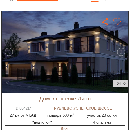
+24
дом в поселке Лион
ID-554214
РУБЛЕВО-УСПЕНСКОЕ ШОССЕ
2
27 км от МКАД
площадь 500 м
участок 23 сотки
"под ключ"
4 спальни
Лион