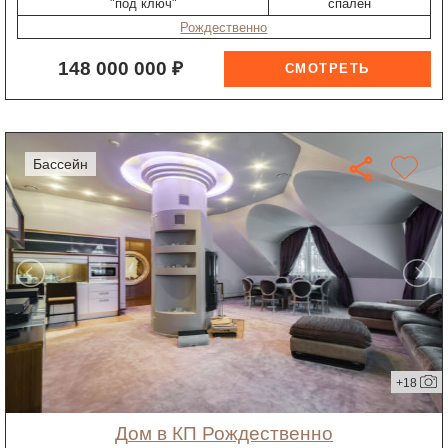
"под ключ"
спален
Рождественно
148 000 000 ₽
бассейн
+18
дом в КП Рождественно