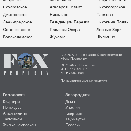
Сколковское
Агаларов Эстейт
Никологорское
Дмитровское
Николино
Павлово
Ленинградское
Резиденции Березки
Николина Поляна
Осташковское
Павловы Озера
Лесные Зори
Волоколамское
Жуковка
Шульгино
© 2026 Агентство элитной недвижимости
«Фокс Проперти»
ООО «Фокс Проперти»
ИНН: 7736321567
КПП: 773601001
Пользовательское соглашение
Городская:
Загородная:
Квартиры
Дома
Пентхаусы
Участки
Апартаменты
Квартиры
Таунхаусы
Таунхаусы
Жилые комплексы
Поселки