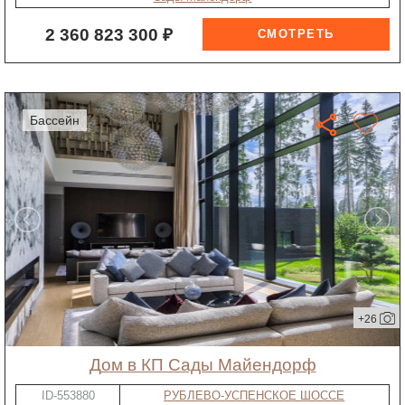
2 360 823 300 ₽
бассейн
+26
дом в КП Сады Майендорф
ID-553880
РУБЛЕВО-УСПЕНСКОЕ ШОССЕ