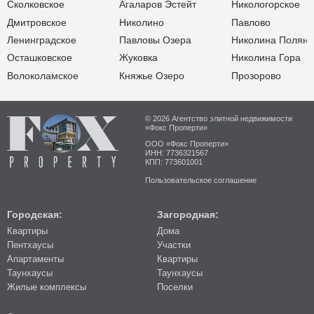
Сколковское
Агаларов Эстейт
Никологорское
Дмитровское
Николино
Павлово
Ленинградское
Павловы Озера
Николина Поляна
Осташковское
Жуковка
Николина Гора
Волоколамское
Княжье Озеро
Прозорово
© 2026 Агентство элитной недвижимости
«Фокс Проперти»
ООО «Фокс Проперти»
ИНН: 7736321567
КПП: 773601001
Пользовательское соглашение
Городская:
Загородная:
Квартиры
Дома
Пентхаусы
Участки
Апартаменты
Квартиры
Таунхаусы
Таунхаусы
Жилые комплексы
Поселки