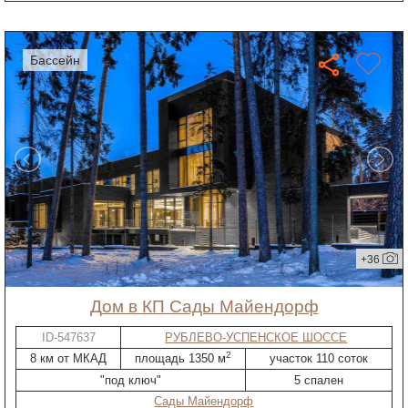
бассейн
+36
дом в КП Сады Майендорф
ID-547637
РУБЛЕВО-УСПЕНСКОЕ ШОССЕ
2
8 км от МКАД
площадь 1350 м
участок 110 соток
"под ключ"
5 спален
Сады Майендорф