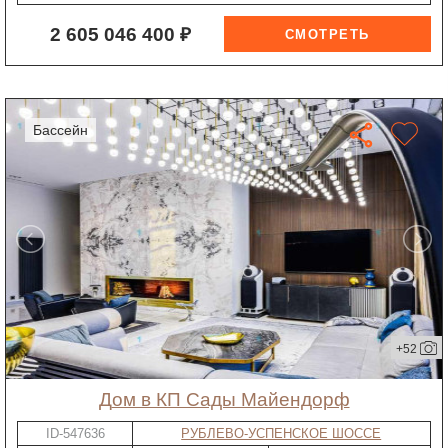
2 605 046 400 ₽
бассейн
+52
дом в КП Сады Майендорф
ID-547636
РУБЛЕВО-УСПЕНСКОЕ ШОССЕ