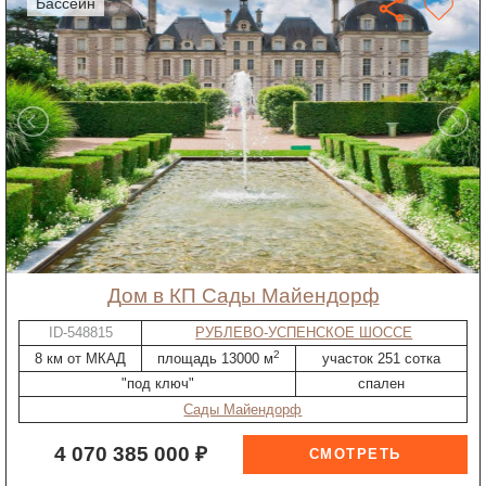
бассейн
дом в КП Сады Майендорф
ID-548815
РУБЛЕВО-УСПЕНСКОЕ ШОССЕ
2
8 км от МКАД
площадь 13000 м
участок 251 сотка
"под ключ"
спален
Сады Майендорф
4 070 385 000 ₽