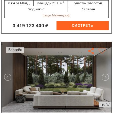
2
8 км от МКАД
площадь 2100 м
участок 142 сотки
"под ключ"
7 спален
Сады Майендорф
3 419 123 400 ₽
бассейн
+10