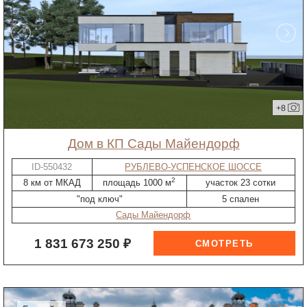
+8
дом в КП Сады Майендорф
ID-550432
РУБЛЕВО-УСПЕНСКОЕ ШОССЕ
2
8 км от МКАД
площадь 1000 м
участок 23 сотки
"под ключ"
5 спален
Сады Майендорф
1 831 673 250 ₽