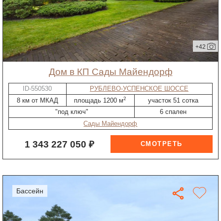
+42
дом в КП Сады Майендорф
ID-550530
РУБЛЕВО-УСПЕНСКОЕ ШОССЕ
2
8 км от МКАД
площадь 1200 м
участок 51 сотка
"под ключ"
6 спален
Сады Майендорф
1 343 227 050 ₽
бассейн