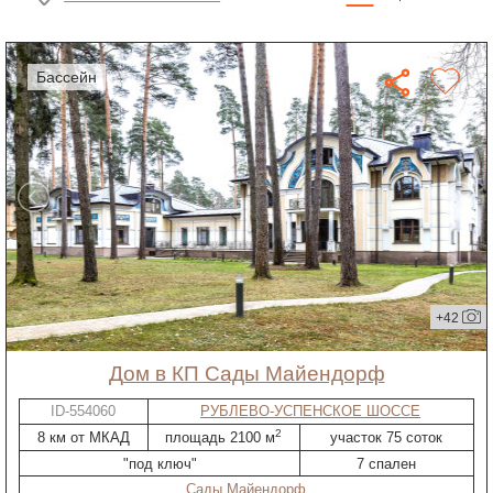
бассейн
+42
дом в КП Сады Майендорф
ID-554060
РУБЛЕВО-УСПЕНСКОЕ ШОССЕ
2
8 км от МКАД
площадь 2100 м
участок 75 соток
"под ключ"
7 спален
Сады Майендорф