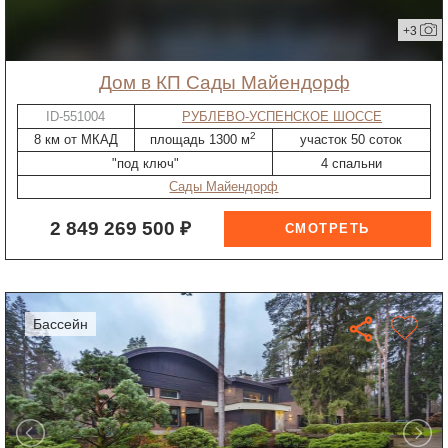
+3
дом в КП Сады Майендорф
ID-551004
РУБЛЕВО-УСПЕНСКОЕ ШОССЕ
2
8 км от МКАД
площадь 1300 м
участок 50 соток
"под ключ"
4 спальни
Сады Майендорф
2 849 269 500 ₽
бассейн