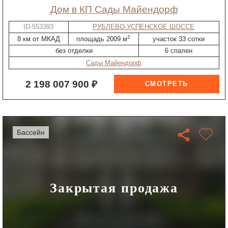
дом в КП Сады Майендорф
ID-553393
РУБЛЕВО-УСПЕНСКОЕ ШОССЕ
2
8 км от МКАД
площадь 2009 м
участок 33 сотки
без отделки
6 спален
Сады Майендорф
2 198 007 900 ₽
бассейн
Закрытая продажа