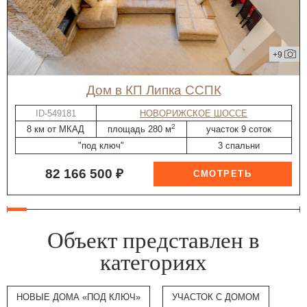
+9
дом в КП Липка ССПК
ID-549181
НОВОРИЖСКОЕ ШОССЕ
2
8 км от МКАД
площадь 280 м
участок 9 соток
"под ключ"
3 спальни
82 166 500 ₽
Объект представлен в
категориях
НОВЫЕ ДОМА «ПОД КЛЮЧ»
УЧАСТОК С ДОМОМ