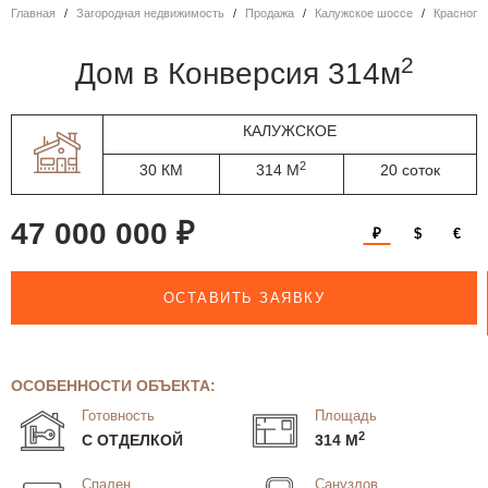
Главная
Загородная недвижимость
Продажа
Калужское шоссе
Красноп
2
дом в Конверсия 314м
КАЛУЖСКОЕ
2
30 КМ
314 М
20 соток
47 000 000 ₽
₽
$
€
ОСТАВИТЬ ЗАЯВКУ
ОСОБЕННОСТИ ОБЪЕКТА:
Готовность
Площадь
2
С ОТДЕЛКОЙ
314 М
Спален
Санузлов