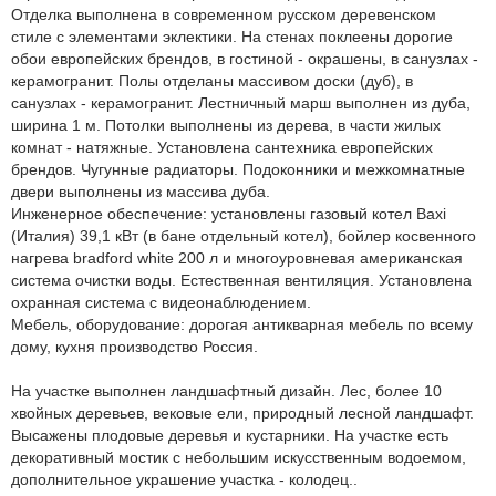
Отделка выполнена в современном русском деревенском
стиле с элементами эклектики. На стенах поклеены дорогие
обои европейских брендов, в гостиной - окрашены, в санузлах -
керамогранит. Полы отделаны массивом доски (дуб), в
санузлах - керамогранит. Лестничный марш выполнен из дуба,
ширина 1 м. Потолки выполнены из дерева, в части жилых
комнат - натяжные. Установлена сантехника европейских
брендов. Чугунные радиаторы. Подоконники и межкомнатные
двери выполнены из массива дуба.
Инженерное обеспечение: установлены газовый котел Baxi
(Италия) 39,1 кВт (в бане отдельный котел), бойлер косвенного
нагрева bradford white 200 л и многоуровневая американская
система очистки воды. Естественная вентиляция. Установлена
охранная система с видеонаблюдением.
Мебель, оборудование: дорогая антикварная мебель по всему
дому, кухня производство Россия.
На участке выполнен ландшафтный дизайн. Лес, более 10
хвойных деревьев, вековые ели, природный лесной ландшафт.
Высажены плодовые деревья и кустарники. На участке есть
декоративный мостик с небольшим искусственным водоемом,
дополнительное украшение участка - колодец..